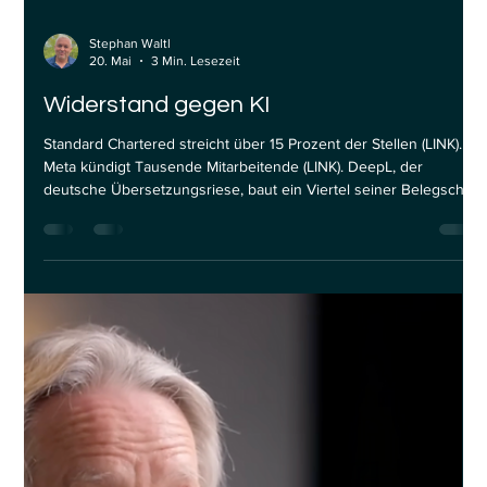
Load video
Stephan Waltl
20. Mai
3 Min. Lesezeit
Widerstand gegen KI
Standard Chartered streicht über 15 Prozent der Stellen (LINK).
Meta kündigt Tausende Mitarbeitende (LINK). DeepL, der
deutsche Übersetzungsriese, baut ein Viertel seiner Belegschaft
ab (LINK). Und in den USA wirft jemand einen Molotowcocktail
vor das Haus von OpenAI-Chef Sam Altman. Willkommen im Jahr
2026. Der Gegenwind gegen KI nimmt Fahrt auf. Wer das