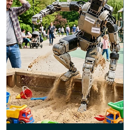
OpenAI hat am 21. April 2026 sein neuestes Bildmodell
veröffentlicht: ChatGPT Images 2.0, API-Name gpt-image-2. Das
ist defintiv kein kleines Update (das ist klar) denn alles andere
wäre einer Katastrophe für ChatGPT gleichgekommen! Aber
bevor man in Jubelschreie ausbricht, sollte man sich erst mal
anschauen, was wirklich dahintersteckt.