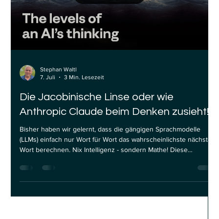
Stephan Waltl
7. Juli
3 Min. Lesezeit
Die Jacobinische Linse oder wie
Anthropic Claude beim Denken zusieht!
Bisher haben wir gelernt, dass die gängigen Sprachmodelle
(LLMs) einfach nur Wort für Wort das wahrscheinlichste nächste
Wort berechnen. Nix Intelligenz - sondern Mathe! Diese
Vorstellung gehört jedoch zunehmend der Vergangenheit an.
Neue Forschung von Anthropic liefert nämlich Hinweise darauf,
dass moderne KI-Systeme intern deutlich strukturierter arbeiten
als bisher angenommen. Die Forscher beschreiben einen
sogenannten Global Workspace, einen internen Arbeitsbereich,
in de