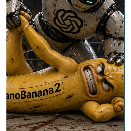
wurden. Nicht weil es technisch besonders komplex wäre.
Sondern weil es zeigt, was gerade passiert. Leise, fast
unbemerkt!. Was war das Experiment? 69 Anthropic-Mitarbeiter
haben im Dezember 2025 an einem internen KI-Marktplatz
teilgenommen. Jeder hat ein kurzes Interview mit Claude
geführt. Was w