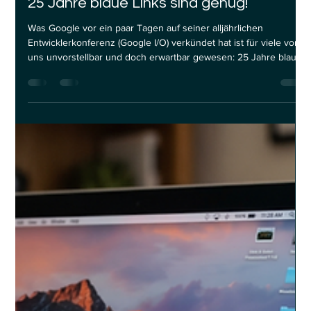
Stephan Waltl
23. Mai
4 Min. Lesezeit
25 Jahre blaue Links sind genug!
Was Google vor ein paar Tagen auf seiner alljährlichen
Entwicklerkonferenz (Google I/O) verkündet hat ist für viele von
uns unvorstellbar und doch erwartbar gewesen: 25 Jahre blaue
Links sind vorbei. TechCrunch brachte es auf den Punkt:
„Google Search as You Know It is Over." Die Aussage spricht für
sich! Was das für jeden von uns bedeutet, der eine Website
betreibt, einen Blog schreibt oder schlicht von organischem
Traffic abhängig ist: Die Regeln haben sich fundamental geän