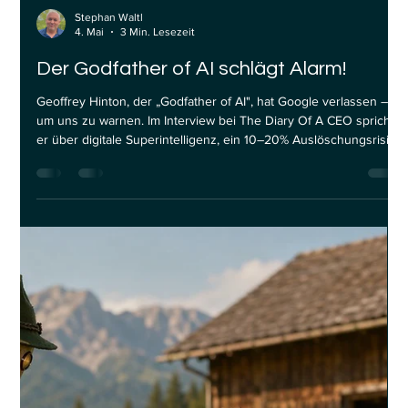
Stephan Waltl
4. Mai
3 Min. Lesezeit
Der Godfather of AI schlägt Alarm!
Geoffrey Hinton, der „Godfather of AI", hat Google verlassen –
um uns zu warnen. Im Interview bei The Diary Of A CEO spricht
er über digitale Superintelligenz, ein 10–20% Auslöschungsrisiko
für die Menschheit und unkontrollierbaren KI-Missbrauch. Kein
Hype, keine Theorie. Die nüchterne Einschätzung des Mannes,
der neuronale Netze erfunden hat.