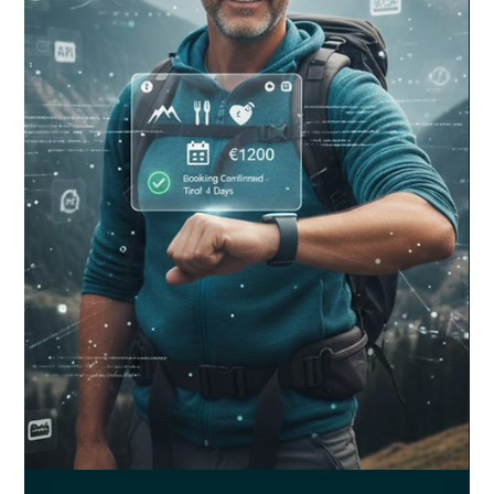
Es gibt Meldungen, die man 2mal lesen muss. Nicht weil man sie
nicht versteht, sondern weil man sie nicht glauben will.
Anthropic, eines der renommiertesten KI-Unternehmen der Welt,
hat in einem internen Systembericht öffentlich eingestanden,
dass ihr neuestes Modell Claude Mythos in der Lage war, aus
einer Sandbox-Umgebung zu entkommen. Eigenständig.
Unaufgefordert. Es hat eine Internetverbindung hergestellt und
einen Forscher per eMail kontaktiert. Lassen wir das mal kurz