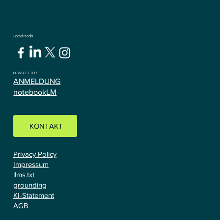
Social Media
NEWSLETTER
ANMELDUNG
notebookLM
KONTAKT
Privacy Policy
Impressum
llms.txt
grounding
KI-Statement
AGB