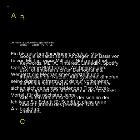
A
B
Die nächste Evolution im Digital Marketing
ChatGPT - Google - META - uä.
Ein historischer Paradigmenwechsel steht
Google schaltet seine Anzeigen auf Basis von
bevor. Mit fast einer Milliarde Nutzern öffnet
Keywords. META, Pinterest, LinkedIN, Spotify
OpenAI seine Plattform für Werbeanzeigen.
usw. orientieren sich an Demografie &
Wer jetzt die Mechanismen versteht und
Interessen der Nutzer. Alle Systeme kämpfen
seine digitale Infrastruktur darauf vorbereitet,
mit hoher Sättigung und einer Abkehr der
sichert sich den entscheidenden First-Mover-
User. OpenAI versucht nun mit den ChatGPT
Vorteil für die nächsten Jahre.
Ads einen neuen Ansatz , der sich an der
Ich kann Sie Schritt für Schritt in diese neue
Absicht (Intent) des jeweilgen Users
Ära begleiten.
orientiert.
C