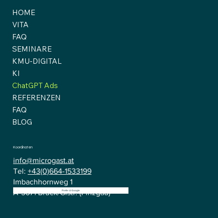
HOME
VITA
FAQ
SEMINARE
KMU-DIGITAL
KI
ChatGPT Ads
REFERENZEN
FAQ
BLOG
Koordinaten
info@microgast.at
Tel:
+43(0)664-1533199
Imbachhornweg 1
A-5671 Bruck/Glstr. (Pinzgau)
Prefer @ Google